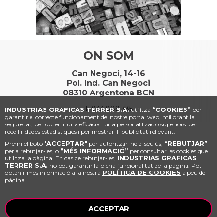
ON SOM
Can Negoci, 14-16
Pol. Ind. Can Negoci
08310 Argentona BCN
T.
933 889 335
INDUSTRIAS GRAFICAS TERRER S.A.
“COOKIES”
utilitza
per
garantir el correcte funcionament del nostre portal web, millorant la
seguretat, per obtenir una eficàcia i una personalització superiors, per
recollir dades estadístiques i per mostrar-li publicitat rellevant.
"ACCEPTAR"
“REBUTJAR”
Premi el botó
per autoritzar-ne el seu ús,
“MÉS INFORMACIÓ”
per a rebutjar-les, o
per consultar les cookies que
INDUSTRIAS GRAFICAS
utilitza la pàgina. En cas de rebutjar-les,
TERRER S.A.
no pot garantir la plena funcionalitat de la pàgina. Pot
POLÍTICA DE COOKIES
obtenir més informació a la nostra
a peu de
pàgina.
ACCEPTAR