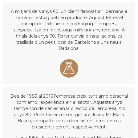
A mitjans dels anys 60, un client “laboratori”, demana a
Terrer un estoig pel seu producte. Aquest fet és el
principi de l’idil·li amb el packaging. L’empresa
s’especialitza en fer estoigs millorant any rere any. A
finals dels anys 70, Terrer canvia d’instal·lacions, es
trasllada d’un petit local de Barcelona a una nau a
Badalona.
Des de 1983 al 2016 l’empresa creix, tant amb personal
com amb l’experiència en el sector. Aquests anys
també són de canvis en la direcció de l’empresa. Als
anys 80, Pere Terrer i el seu gendre Josep Mª Martí
Bosch, comparteixen la direcció de Terrer com a
president i gerent respectivament.
L’any 1994, Josep Marti Terrer i Albert Marti Terrer,